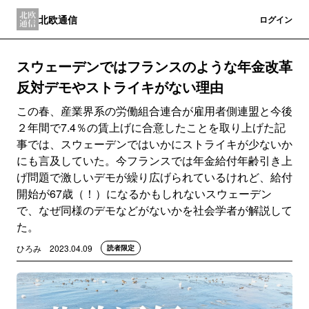
北欧通信
登録
ログイン
スウェーデンではフランスのような年金改革
反対デモやストライキがない理由
この春、産業界系の労働組合連合が雇用者側連盟と今後
２年間で7.4％の賃上げに合意したことを取り上げた記
事では、スウェーデンではいかにストライキが少ないか
にも言及していた。今フランスでは年金給付年齢引き上
げ問題で激しいデモが繰り広げられているけれど、給付
開始が67歳（！）になるかもしれないスウェーデン
で、なぜ同様のデモなどがないかを社会学者が解説して
た。
ひろみ
2023.04.09
読者限定