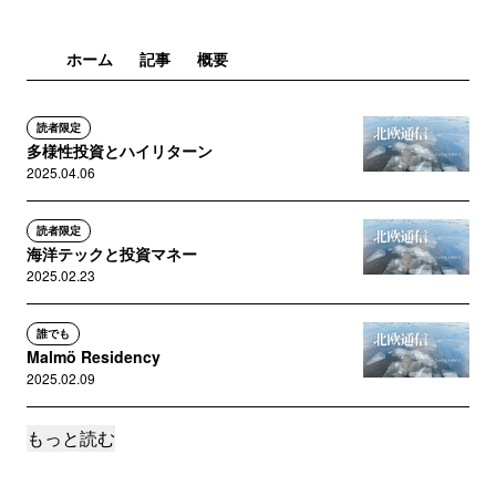
ホーム
記事
概要
読者限定
多様性投資とハイリターン
2025.04.06
読者限定
海洋テックと投資マネー
2025.02.23
誰でも
Malmö Residency
2025.02.09
もっと読む
読者限定
2025年のSNSとの付き合い方
2025.01.26