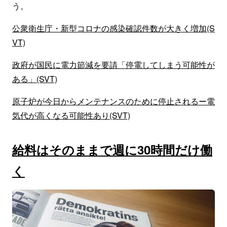
う。
公衆衛生庁・新型コロナの感染確認件数が大きく増加(S
VT)
政府が国民に電力節減を要請「停電してしまう可能性が
ある」(SVT)
原子炉が今日からメンテナンスのために停止されるー電
気代が高くなる可能性あり(SVT)
給料はそのままで週に30時間だけ働
く