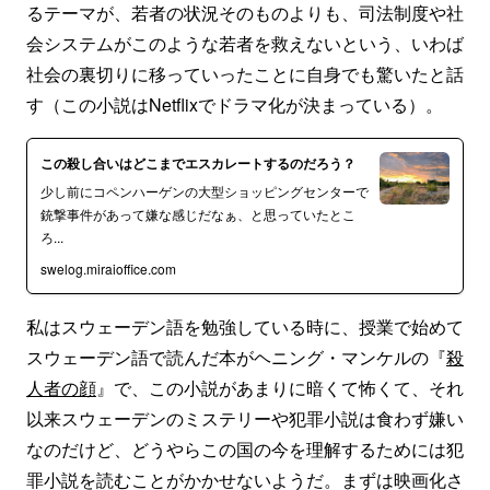
るテーマが、若者の状況そのものよりも、司法制度や社
会システムがこのような若者を救えないという、いわば
社会の裏切りに移っていったことに自身でも驚いたと話
す（この小説はNetflixでドラマ化が決まっている）。
この殺し合いはどこまでエスカレートするのだろう？
少し前にコペンハーゲンの大型ショッピングセンターで
銃撃事件があって嫌な感じだなぁ、と思っていたとこ
ろ...
swelog.miraioffice.com
私はスウェーデン語を勉強している時に、授業で始めて
スウェーデン語で読んだ本がヘニング・マンケルの『
殺
人者の顔
』で、この小説があまりに暗くて怖くて、それ
以来スウェーデンのミステリーや犯罪小説は食わず嫌い
なのだけど、どうやらこの国の今を理解するためには犯
罪小説を読むことがかかせないようだ。まずは映画化さ