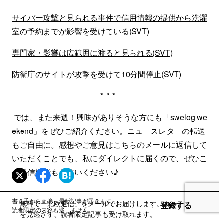
サイバー攻撃と見られる事件で信用情報の提供から洗濯
室の予約までが影響を受けている(SVT)
専門家・影響は広範囲に渡ると見られる(SVT)
防衛庁のサイトが攻撃を受けて10分間停止(SVT)
***
では、また来週！興味がありそうな方にも「swelog we
ekend」をぜひご紹介ください。ニュースレターの転送
もご自由に。感想やご意見はこちらのメールに返信して
いただくことでも、私にダイレクトに届くので、ぜひこ
の返信機能もお使いください♪
書き手から直接、最新記事が届きます。
無料で「北欧通信」をメールでお届けします。コンテンツ
登録する
読者限定の内容も逃しません。
を見逃さず、読者限定記事も受け取れます。