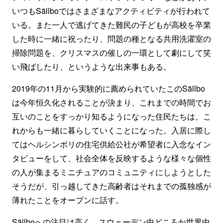
いつもSällboではさまざまなアクティビティが行われて
いる。また一人で逃げてきた難民の子どもが高校を卒業
した時に一緒に祝ったり、問題の種となる共用洗濯室の
掃除問題を、クリスマスの催しの一環として劇にして笑
い飛ばしたり、というような出来事もある。
2019年の11月から実験的に薦められていたこのSällbo
は今年恒久化されることが決まり、これまでの時間でお
互いのことをすっかり知るようになった住民たちは、こ
れからも一緒に暮らしていくことになった。入居に際し
てはヘルシンボリの住宅供給公社が希望者に入念なイン
タビューをして、社会全体を反映するような様々な個性
の人が集まるミニチュアのコミュニティにしようとした
そうだが、引っ越してきた高齢者はそれまでの孤独感が
薄れたことをオープンに話す。
Sällboへの注目は高く、スウェーデン中どころか世界中