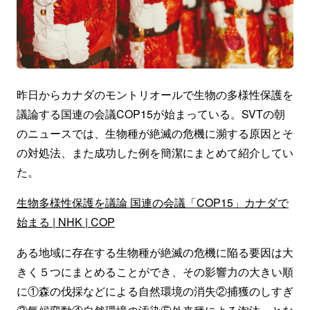
昨日からカナダのモントリオールで生物の多様性保護を
議論する国連の会議COP15が始まっている。SVTの朝
のニュースでは、生物種が絶滅の危機に瀕する原因とそ
の対処法、また成功した例を簡潔にまとめて紹介してい
た。
生物多様性保護を議論 国連の会議「COP15」カナダで
始まる | NHK | COP
ある地域に存在する生物種が絶滅の危機に陥る要因は大
きく５つにまとめることができ、その影響力の大きい順
に①森の伐採などによる自然環境の消失②捕獲のしすぎ