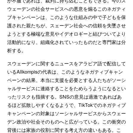
が不服であれば、裁判に持ち込むこともできる。今のス
ウェーデンの社会サービスへの悪意を煽るこのネガティ
ブキャンペーンは、このような仕組みの中で子どもを保
護された親たちが、スェーデン社会への信頼を失墜させ
ようとする極端な意見やイデオロギーと結びついてより
活動的になり、組織化されていったものだと専門家は分
析する。
スウェーデンに関するニュースをアラビア語で配信して
いるAllkompisの代表は、このようなネガティブキャン
ペーンの結果、本当に支援を必要とする人たちがソーシ
ャルサービスに連絡することをためらうようになるとい
ったリスクも指摘する。SNSの意見は過激であればあ
るほど拡散しやすくなるようで、TikTokでのネガティブ
キャンペーンの対象はソーシャルサービスからスウェー
デン政治や社会そのものへと広がっている。この衝突の
背後には家族の役割に関する考え方の違いもある。こ