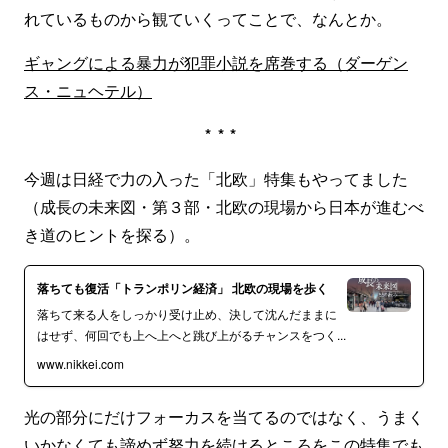
れているものから観ていくってことで、なんとか。
ギャングによる暴力が犯罪小説を席巻する（ダーゲン
ス・ニュヘテル）
***
今週は日経で力の入った「北欧」特集もやってました
（成長の未来図・第３部・北欧の現場から日本が進むべ
き道のヒントを探る）。
落ちても復活「トランポリン経済」 北欧の現場を歩く
落ちて来る人をしっかり受け止め、決して沈んだままに
はせず、何回でも上へ上へと跳び上がるチャンスをつく...
www.nikkei.com
光の部分にだけフォーカスを当てるのではなく、うまく
いかなくても諦めず努力を続けるところをこの特集でも