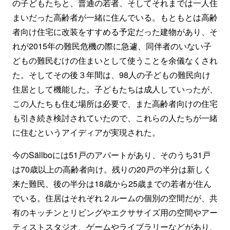
の子どもたちと、普通の若者、そしてそれまでは一人住
まいだった高齢者が一緒に住んでいる。もともとは高齢
者向け住宅に改装をすすめる予定だった建物があり、そ
れが2015年の難民危機の際に急遽、同伴者のいない子
どもの難民むけの住まいとして使うことを余儀なくされ
た。そしてその後３年間は、98人の子どもの難民向け
住居として機能した。子どもたちは成人していったが、
この人たちも住む場所は必要で、また高齢者向けの住宅
も引き続き検討されていたので、これらの人たちが一緒
に住むというアイディアが実現された。
今のSällboには51戸のアパートがあり、そのうち31戸
は70歳以上の高齢者向け。残りの20戸の半分は新しく
来た難民、後の半分は18歳から25歳までの若者が住ん
でいる。住居はそれぞれ２ルームの個別の空間だが、共
有のキッチンとリビングやエクササイズ用の空間やアー
ティストスタジオ、ゲームやライブラリーなどがあり、