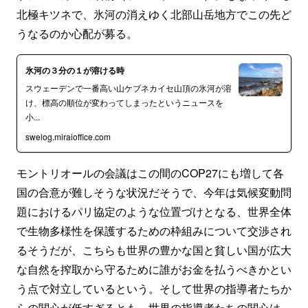
北極キツネで、氷河の消えゆく北部山岳地方でこの先ど
うなるのか心配が募る。
氷河の３分の１が溶ける時
スウェーデンで一番高い山ケブネカイセ山頂の氷河が溶
け、標高の順位が変わってしまったというニュースを
小...
swelog.miraioffice.com
モントリオールの会議はこの間のCOP27にも増して各
国の合意が難しそうな状況だそうで、今年は気候変動問
題におけるパリ協定のような位置づけとなる、世界全体
で生物多様性を保護するための枠組みについて交渉され
るそうだが、こちらも世界の豊かな国と貧しい国が広大
な自然を搾取から守るために誰がお金を払うべきかとい
う点で対立しているという。そして世界の指導者たちか
らの関心が低すぎるとも。世界の指導者たちの関心は、