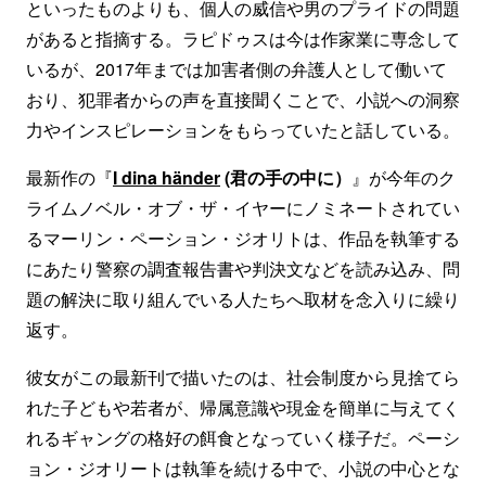
といったものよりも、個人の威信や男のプライドの問題
があると指摘する。ラピドゥスは今は作家業に専念して
いるが、2017年までは加害者側の弁護人として働いて
おり、犯罪者からの声を直接聞くことで、小説への洞察
力やインスピレーションをもらっていたと話している。
最新作の『
I dina händer
(君の手の中に）
』が今年のク
ライムノベル・オブ・ザ・イヤーにノミネートされてい
るマーリン・ペーション・ジオリトは、作品を執筆する
にあたり警察の調査報告書や判決文などを読み込み、問
題の解決に取り組んでいる人たちへ取材を念入りに繰り
返す。
彼女がこの最新刊で描いたのは、社会制度から見捨てら
れた子どもや若者が、帰属意識や現金を簡単に与えてく
れるギャングの格好の餌食となっていく様子だ。ペーシ
ョン・ジオリートは執筆を続ける中で、小説の中心とな