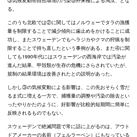
③気候変動④自然環境の汚染⑤外来種による淘汰、とな
る。
このうち北欧では②に関してはノルウェーでタラの漁獲
量を制限することで減少傾向に歯止めをかけることに成
功し、またスウェーデンでもヘラジカやクマの狩猟を制
限することで持ち直したという事例がある。また④に関
しても1990年代にはスウェーデンの西海岸では汚染が
進んだ結果、甲殻類が生存の危機にさらされていたが、
規制の結果環境は改善されたとの説明があった。
しかし③の気候変動による影響は、この先おそらく雪だ
るま式に増える一方で、捕獲量の調整や汚染の除去とい
ったやりかたのように、好影響が比較的短期間に簡単に
反映されるものでもない。
スウェーデンで絶滅問題で常に話に上がるのは、アウト
ドアメーカーの名前（フェルラーベン）にもなっている