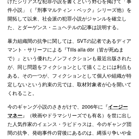
げたシリアスな犯罪小説を書くという野心を掲げて「事
件小説」（『刑事マルティン・ベック』シリーズ他）を
開拓して以来、社会派の犯罪小説がジャンルを確立し
た、とダーゲンス・ニュヘテルの記事は説明する。
暴力組織間の抗争に関しては、SVTの記者であるディア
マント・サリーフによる『Tills alla dör（皆が死ぬま
で）』という優れたノンフィクションも最近出版された
が、同じ問題をフィクションとして描くことには利点も
ある。その一つが、フィクションとして個人や組織が特
定しないという約束の元では、取材対象者が心を開いて
くれること。
今のギャング小説のさきがけで、2006年に『
イージー
マネー
』（映画やドラマシリーズでも有名）を世に出し
た人気作家のイェンス・ラピドゥスは、今のギャング団
間の抗争、発砲事件の背後にあるのは、縄張り争いや金